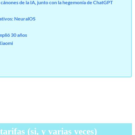
cánones de la IA, junto con la hegemonía de ChatGPT
rativos: NeuralOS
plió 30 años
Xiaomi
arifas (si, y varias veces)