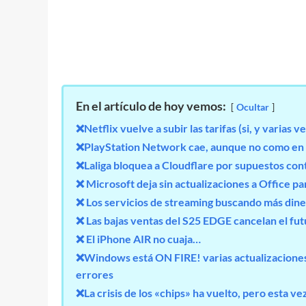
En el artículo de hoy vemos:
Ocultar
❌Netflix vuelve a subir las tarifas (si, y varias v
❌PlayStation Network cae, aunque no como en 
❌Laliga bloquea a Cloudflare por supuestos cont
❌ Microsoft deja sin actualizaciones a Office p
❌ Los servicios de streaming buscando más diner
❌ Las bajas ventas del S25 EDGE cancelan el f
❌ El iPhone AIR no cuaja…
❌Windows está ON FIRE! varias actualizaciones
errores
❌La crisis de los «chips» ha vuelto, pero esta 