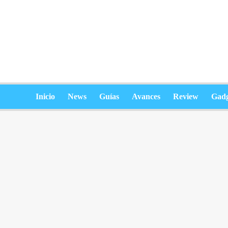
Saltar
al
contenido
Inicio
News
Guías
Avances
Review
Gadg