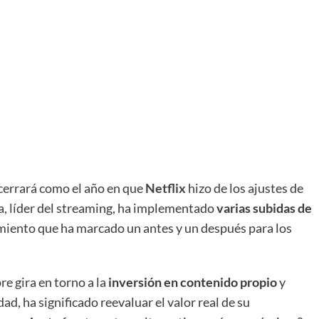
errará como el año en que
Netflix
hizo de los ajustes de
a, líder del streaming, ha implementado
varias subidas de
miento que ha marcado un antes y un después para los
e gira en torno a la
inversión en contenido propio
y
d, ha significado reevaluar el valor real de su