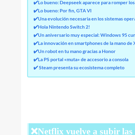
✔️Lo bueno: Deepseek aparece para romper los 
✔️Lo bueno: Por fin, GTA VI
✔️Una evolución necesaria en los sistemas ope
✔️Hola Nintendo Switch 2!
✔️Un aniversario muy especial: Windows 95 cum
✔️La innovación en smartphones de la mano de 
✔️Un robot en tu mano gracias a Honor
✔️La PS portal «muta» de accesorio a consola
✔️ Steam presenta su ecosistema completo
❌Netflix vuelve a subir las t