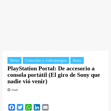
News
Consolas y videojuegos
Sony
PlayStation Portal: De accesorio a
consola portátil (El giro de Sony que
nadie vió venir)
Matt
Facebook
Twitter
WhatsApp
LinkedIn
Email