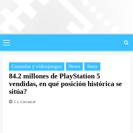
Saltar
al
contenido
Menú
principal
Consolas y videojuegos
News
Sony
84.2 millones de PlayStation 5
vendidas, en qué posición histórica se
sitúa?
C.L. Carrascal