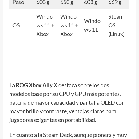
Peso
608 g
650 g
608 g
669 g
Windo
Windo
Steam
Windo
OS
ws 11 +
ws 11 +
OS
ws 11
Xbox
Xbox
(Linux)
La
ROG Xbox Ally X
destaca sobre los dos
modelos base por su CPU y GPU más potentes,
batería de mayor capacidad y pantalla OLED con
mayor brillo y contraste, ventajas claras para
jugadores exigentes en portabilidad.
En cuanto a la Steam Deck, aunque pionera y muy