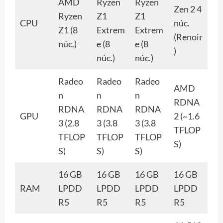
AMD
Ryzen
Ryzen
Zen 2 4
Ryzen
Z1
Z1
CPU
núc.
Z1 (8
Extrem
Extrem
(Renoir
núc.)
e (8
e (8
)
núc.)
núc.)
Radeo
Radeo
Radeo
AMD
n
n
n
RDNA
RDNA
RDNA
RDNA
GPU
2 (~1.6
3 (2.8
3 (3.8
3 (3.8
TFLOP
TFLOP
TFLOP
TFLOP
S)
S)
S)
S)
16 GB
16 GB
16 GB
16 GB
RAM
LPDD
LPDD
LPDD
LPDD
R5
R5
R5
R5