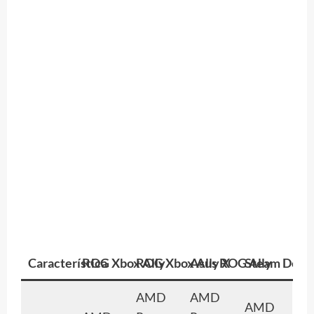
Característica
ROG Xbox Ally
ROG Xbox Ally X
Asus ROG Ally
Steam Deck
AMD
AMD
AMD