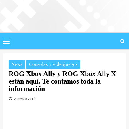
Saltar
al
contenido
Menú
principal
News
Consolas y videojuegos
ROG Xbox Ally y ROG Xbox Ally X
están aquí. Te contamos toda la
información
Vanessa Garcia