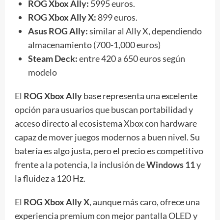
ROG Xbox Ally:
5995 euros.
ROG Xbox Ally X:
899 euros.
Asus ROG Ally:
similar al Ally X, dependiendo
almacenamiento (700-1,000 euros)
Steam Deck:
entre 420 a 650 euros según
modelo
El
ROG Xbox Ally
base representa una excelente
opción para usuarios que buscan portabilidad y
acceso directo al ecosistema Xbox con hardware
capaz de mover juegos modernos a buen nivel. Su
batería es algo justa, pero el precio es competitivo
frente a la potencia, la inclusión de
Windows 11
y
la fluidez a 120 Hz.
El
ROG Xbox Ally X
, aunque más caro, ofrece una
experiencia premium con mejor pantalla OLED y