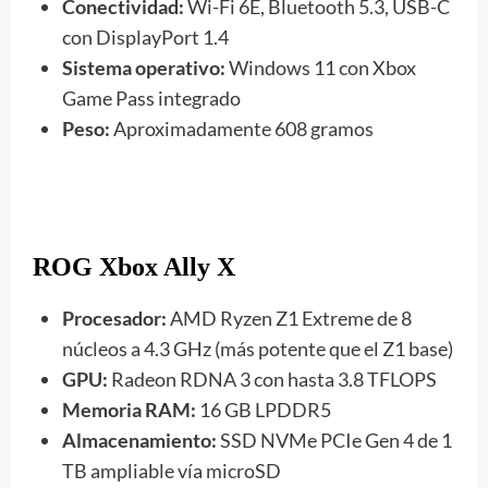
Conectividad:
Wi-Fi 6E, Bluetooth 5.3, USB-C
con DisplayPort 1.4
Sistema operativo:
Windows 11 con Xbox
Game Pass integrado
Peso:
Aproximadamente 608 gramos
ROG Xbox Ally X
Procesador:
AMD Ryzen Z1 Extreme de 8
núcleos a 4.3 GHz (más potente que el Z1 base)
GPU:
Radeon RDNA 3 con hasta 3.8 TFLOPS
Memoria RAM:
16 GB LPDDR5
Almacenamiento:
SSD NVMe PCIe Gen 4 de 1
TB ampliable vía microSD