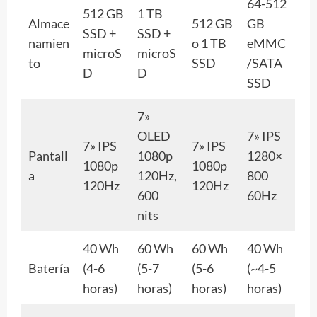
64-512
512 GB
1 TB
Almace
512 GB
GB
SSD +
SSD +
namien
o 1 TB
eMMC
microS
microS
to
SSD
/SATA
D
D
SSD
7»
OLED
7» IPS
7» IPS
7» IPS
Pantall
1080p
1280×
1080p
1080p
a
120Hz,
800
120Hz
120Hz
600
60Hz
nits
40 Wh
60 Wh
60 Wh
40 Wh
Batería
(4-6
(5-7
(5-6
(~4-5
horas)
horas)
horas)
horas)