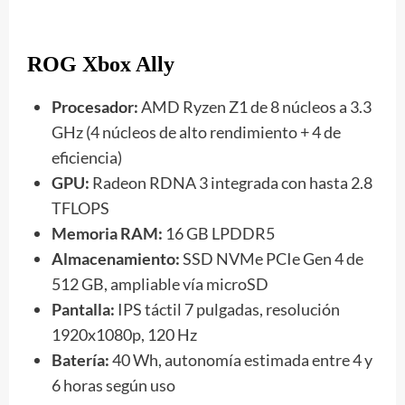
ROG Xbox Ally
Procesador:
AMD Ryzen Z1 de 8 núcleos a 3.3
GHz (4 núcleos de alto rendimiento + 4 de
eficiencia)
GPU:
Radeon RDNA 3 integrada con hasta 2.8
TFLOPS
Memoria RAM:
16 GB LPDDR5
Almacenamiento:
SSD NVMe PCIe Gen 4 de
512 GB, ampliable vía microSD
Pantalla:
IPS táctil 7 pulgadas, resolución
1920x1080p, 120 Hz
Batería:
40 Wh, autonomía estimada entre 4 y
6 horas según uso