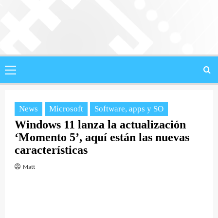
Saltar
al
contenido
Menú
principal
News
Microsoft
Software, apps y SO
Windows 11 lanza la actualización
‘Momento 5’, aquí están las nuevas
características
Matt