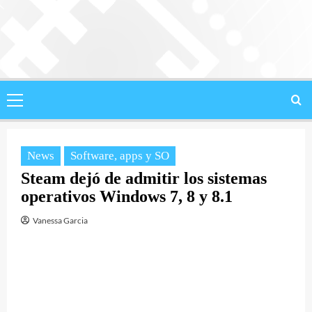
Saltar
al
contenido
Menú
principal
News
Software, apps y SO
Steam dejó de admitir los sistemas
operativos Windows 7, 8 y 8.1
Vanessa Garcia