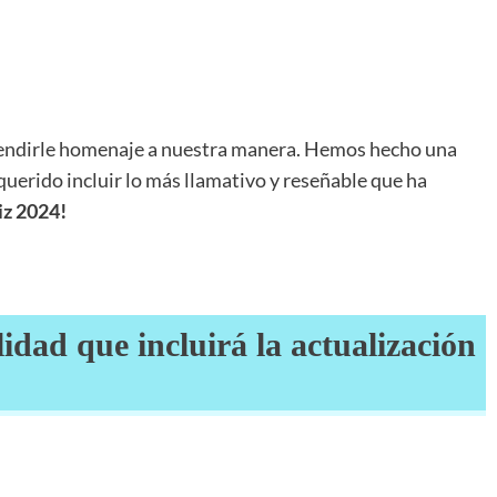
endirle homenaje a nuestra manera. Hemos hecho una
querido incluir lo más llamativo y reseñable que ha
iz 2024!
idad que incluirá la actualización
1