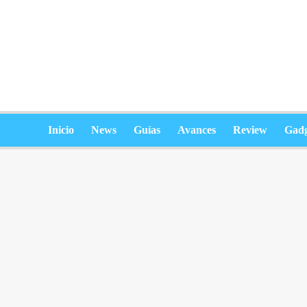
Saltar
al
contenido
Inicio
News
Guías
Avances
Review
Gadg