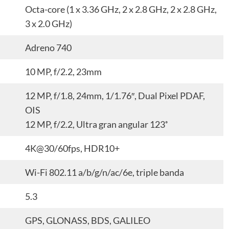
Octa-core (1 x 3.36 GHz, 2 x 2.8 GHz, 2 x 2.8 GHz,
3 x 2.0 GHz)
Adreno 740
10 MP, f/2.2, 23mm
12 MP, f/1.8, 24mm, 1/1.76″, Dual Pixel PDAF,
OIS
12 MP, f/2.2, Ultra gran angular 123˚
4K@30/60fps, HDR10+
Wi-Fi 802.11 a/b/g/n/ac/6e, triple banda
5.3
GPS, GLONASS, BDS, GALILEO