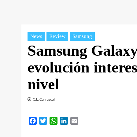
News
Review
Samsung
Samsung Galaxy 
evolución interes
nivel
C.L. Carrascal
Facebook
Twitter
WhatsApp
LinkedIn
Email