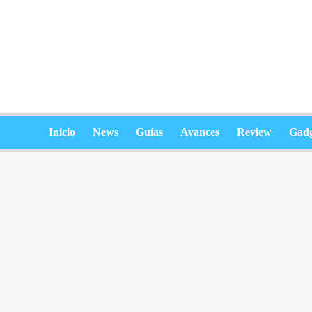
Saltar
al
contenido
Inicio
News
Guías
Avances
Review
Gadg