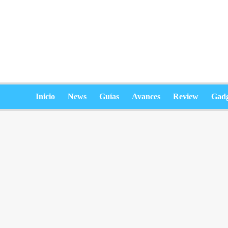
Saltar
al
contenido
Inicio
News
Guías
Avances
Review
Gadg