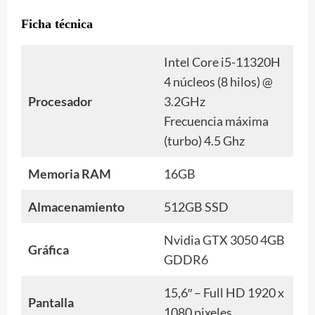
Ficha técnica
Intel Core i5-11320H
4 núcleos (8 hilos) @
Procesador
3.2GHz
Frecuencia máxima
(turbo) 4.5 Ghz
Memoria RAM
16GB
Almacenamiento
512GB SSD
Nvidia GTX 3050 4GB
Gráfica
GDDR6
15,6″ – Full HD 1920 x
Pantalla
1080 pixeles