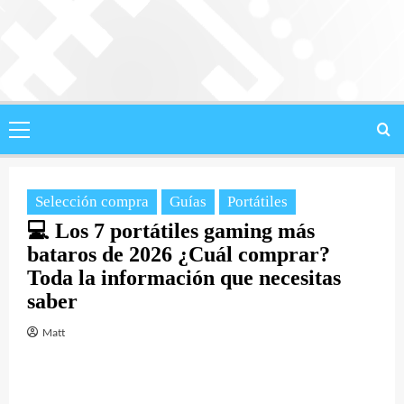
Saltar
al
contenido
Menú
principal
Selección compra
Guías
Portátiles
💻 Los 7 portátiles gaming más
bataros de 2026 ¿Cuál comprar?
Toda la información que necesitas
saber
Matt