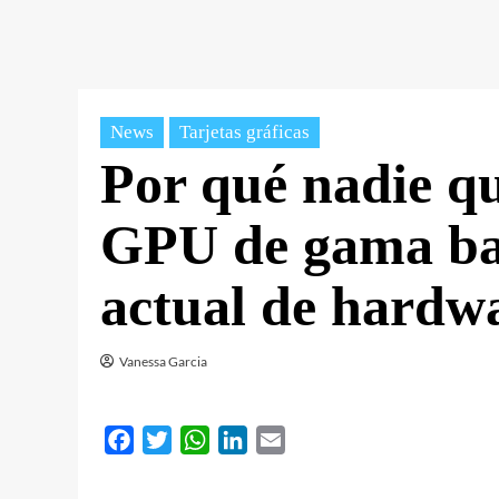
News
Tarjetas gráficas
Por qué nadie q
GPU de gama baj
actual de hardw
Vanessa Garcia
Facebook
Twitter
WhatsApp
LinkedIn
Email