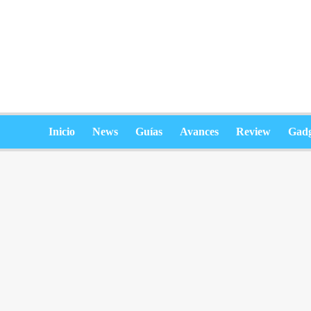
Saltar
al
contenido
Inicio
News
Guías
Avances
Review
Gadg