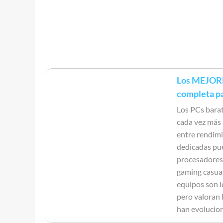
Los MEJORES
completa p
Los PCs barat
cada vez más 
entre rendimi
dedicadas pu
procesadores 
gaming casual
equipos son i
pero valoran l
han evoluci