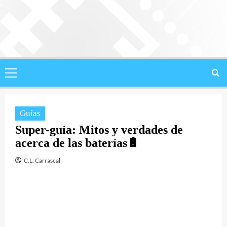
Saltar
al
contenido
Menú
principal
Guías
Super-guía: Mitos y verdades de
acerca de las baterías🔋
C.L. Carrascal