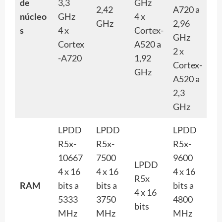
de
3,3
GHz
2,42
A720 a
núcleo
GHz
4 x
GHz
2,96
s
4 x
Cortex-
GHz
Cortex
A520 a
2 x
-A720
1,92
Cortex-
GHz
A520 a
2,3
GHz
LPDD
LPDD
LPDD
R5x-
R5x-
R5x-
10667
7500
9600
LPDD
4 x 16
4 x 16
4 x 16
R5x
RAM
bits a
bits a
bits a
4 x 16
5333
3750
4800
bits
MHz
MHz
MHz