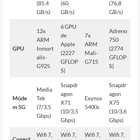
(85,4
(60
(76,8
GB/s)
GB/s)
GB/s)
6 GPU
12x
Adreno
de
7x
ARM
750
Apple
ARM
GPU
Inmort
(2774
(2227
Mali-
alis-
GFLOP
GFLOP
G715
G925
S)
S)
Snapdr
Snapdr
Media
agon
agon
Móde
Tek
Exynos
X71
X75
m 5G
(7/3,5
5400c
(10/3,5
(10/3,6
Gbps)
Gbps)
Gbps)
Wifi 7,
Wifi 7,
Wifi 7,
Wifi 7,
Conect