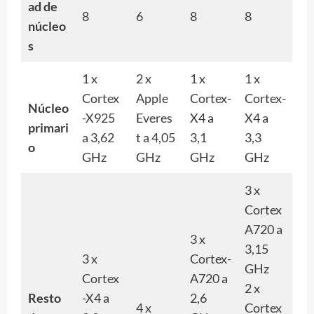
ad de
8
6
8
8
núcleo
s
1 x
2 x
1 x
1 x
Cortex
Apple
Cortex-
Cortex-
Núcleo
-X925
Everes
X4 a
X4 a
primari
a 3,62
t a 4,05
3,1
3,3
o
GHz
GHz
GHz
GHz
3 x
Cortex
A720 a
3 x
3,15
3 x
Cortex-
GHz
Cortex
A720 a
2 x
Resto
-X4 a
2,6
4 x
Cortex