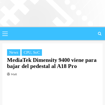
Saltar
al
contenido
Menú
principal
News
CPU, SoC
MediaTek Dimensity 9400 viene para
bajar del pedestal al A18 Pro
Matt