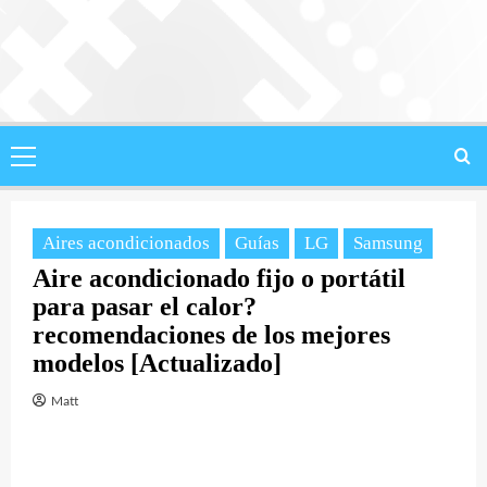
Saltar
al
contenido
Menú
principal
Aires acondicionados
Guías
LG
Samsung
Aire acondicionado fijo o portátil
para pasar el calor?
recomendaciones de los mejores
modelos [Actualizado]
Matt