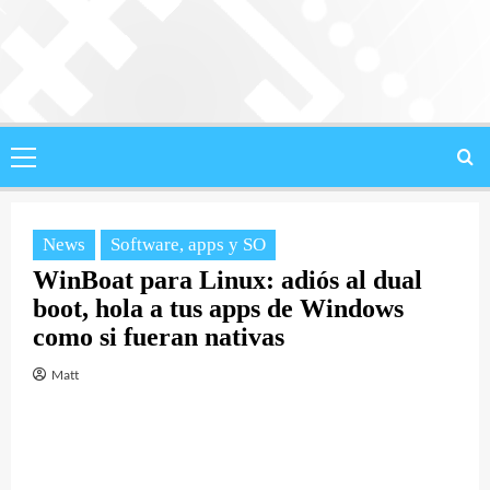
Saltar
al
contenido
Menú
principal
News
Software, apps y SO
WinBoat para Linux: adiós al dual
boot, hola a tus apps de Windows
como si fueran nativas
Matt