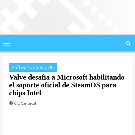
Saltar
al
contenido
Menú
principal
Software, apps y SO
Valve desafía a Microsoft habilitando
el soporte oficial de SteamOS para
chips Intel
C.L. Carrascal