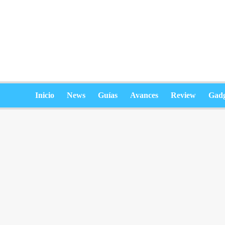
Saltar
al
contenido
Inicio
News
Guías
Avances
Review
Gadg