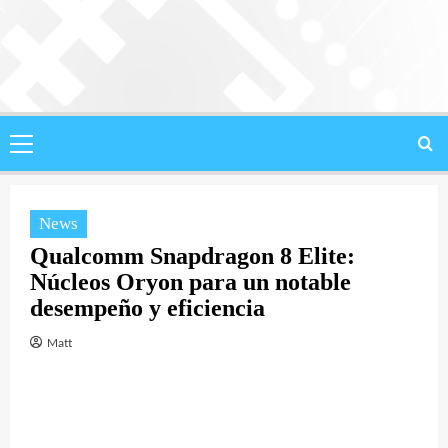
Saltar
al
contenido
Menú
principal
News
Qualcomm Snapdragon 8 Elite:
Núcleos Oryon para un notable
desempeño y eficiencia
Matt