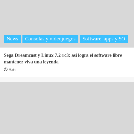
News
Consolas y videojuegos
Software, apps y SO
Sega Dreamcast y Linux 7.2-rc3: así logra el software libre
mantener viva una leyenda
Matt