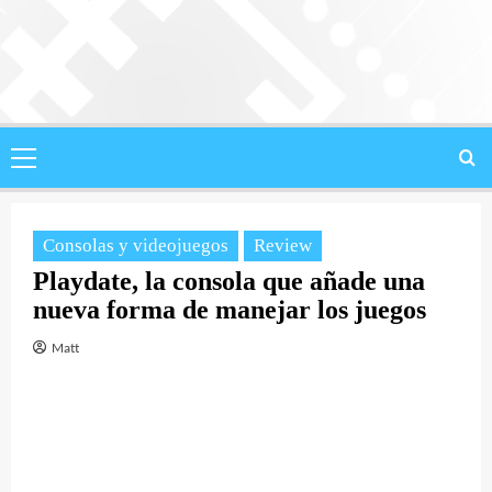
Saltar
al
contenido
Menú
principal
Consolas y videojuegos
Review
Playdate, la consola que añade una
nueva forma de manejar los juegos
Matt