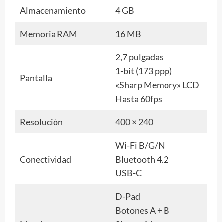
Almacenamiento
4 GB
Memoria RAM
16 MB
2,7 pulgadas
1-bit (173 ppp)
Pantalla
«Sharp Memory» LCD
Hasta 60fps
Resolución
400 × 240
Wi-Fi B/G/N
Conectividad
Bluetooth 4.2
USB-C
D-Pad
Botones A + B