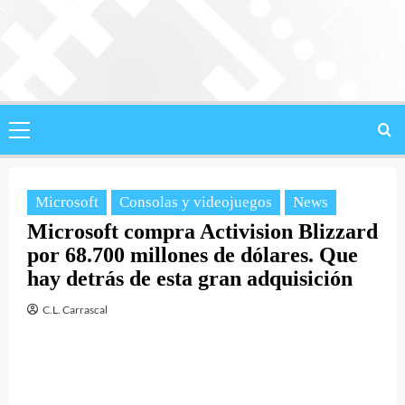
Saltar
al
contenido
Menú
principal
Microsoft
Consolas y videojuegos
News
Microsoft compra Activision Blizzard
por 68.700 millones de dólares. Que
hay detrás de esta gran adquisición
C.L. Carrascal