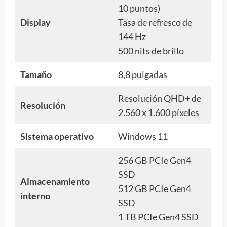
10 puntos)
Display
Tasa de refresco de
144 Hz
500 nits de brillo
Tamaño
8,8 pulgadas
Resolución QHD+ de
Resolución
2.560 x 1.600 píxeles
Sistema operativo
Windows 11
256 GB PCIe Gen4
SSD
Almacenamiento
512 GB PCIe Gen4
interno
SSD
1 TB PCIe Gen4 SSD