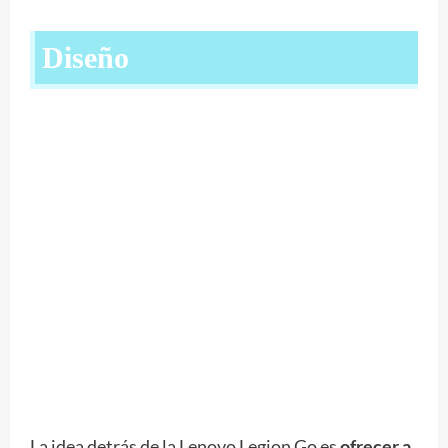
Diseño
La idea detrás de la Lenovo Legion Go es
ofrecer a