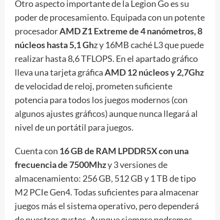
Otro aspecto importante de la Legion Go es su
poder de procesamiento. Equipada con un potente
procesador
AMD Z1 Extreme de 4 nanómetros, 8
núcleos hasta 5,1 Gh
z y 16MB caché L3 que puede
realizar hasta 8,6 TFLOPS. En el apartado gráfico
lleva una tarjeta gráfica
AMD 12 núcleos y 2,7Ghz
de velocidad de reloj, prometen suficiente
potencia para todos los juegos modernos (con
algunos ajustes gráficos) aunque nunca llegará al
nivel de un portátil para juegos.
Cuenta con
16 GB de RAM LPDDR5X con una
frecuencia de 7500Mhz
y 3 versiones de
almacenamiento: 256 GB, 512 GB y 1 TB de tipo
M2 PCIe Gen4. Todas suficientes para almacenar
juegos más el sistema operativo, pero dependerá
de nuestros gustos. Aunque siempre podremos