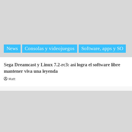
News
Consolas y videojuegos
Software, apps y SO
Sega Dreamcast y Linux 7.2-rc3: así logra el software libre
mantener viva una leyenda
Matt