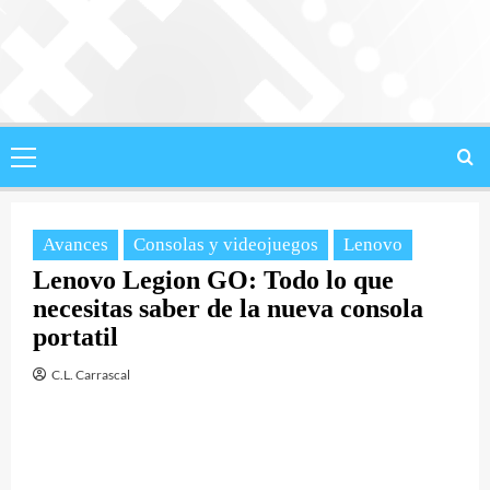
Saltar
al
contenido
Menú
principal
Avances
Consolas y videojuegos
Lenovo
Lenovo Legion GO: Todo lo que
necesitas saber de la nueva consola
portatil
C.L. Carrascal