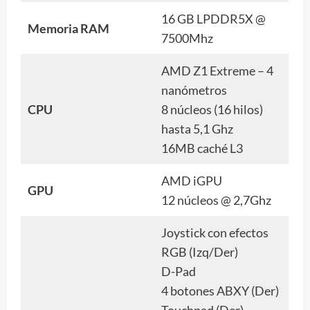
16 GB LPDDR5X @
Memoria RAM
7500Mhz
AMD Z1 Extreme – 4
nanómetros
CPU
8 núcleos (16 hilos)
hasta 5,1 Ghz
16MB caché L3
AMD iGPU
GPU
12 núcleos @ 2,7Ghz
Joystick con efectos
RGB (Izq/Der)
D-Pad
4 botones ABXY (Der)