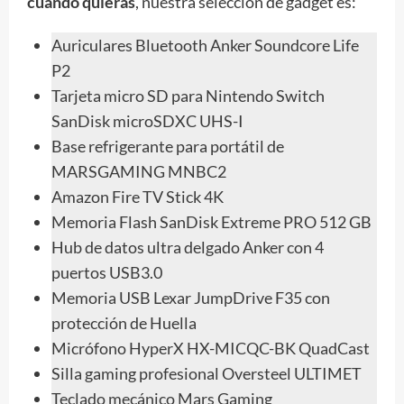
cuando quieras
, nuestra selección de gadget es:
Auriculares Bluetooth Anker Soundcore Life
P2
Tarjeta micro SD para Nintendo Switch
SanDisk microSDXC UHS-I
Base refrigerante para portátil de
MARSGAMING MNBC2
Amazon Fire TV Stick 4K
Memoria Flash SanDisk Extreme PRO 512 GB
Hub de datos ultra delgado Anker con 4
puertos USB3.0
Memoria USB Lexar JumpDrive F35 con
protección de Huella
Micrófono HyperX HX-MICQC-BK QuadCast
Silla gaming profesional Oversteel ULTIMET
Teclado mecánico Mars Gaming