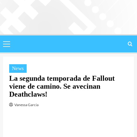
Saltar
al
contenido
Menú
principal
News
La segunda temporada de Fallout
viene de camino. Se avecinan
Deathclaws!
Vanessa Garcia