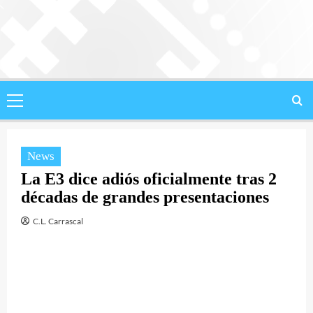
Saltar
al
contenido
Menú
principal
News
La E3 dice adiós oficialmente tras 2
décadas de grandes presentaciones
C.L. Carrascal