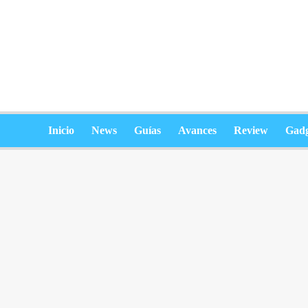
Saltar
al
contenido
Inicio
News
Guías
Avances
Review
Gadg