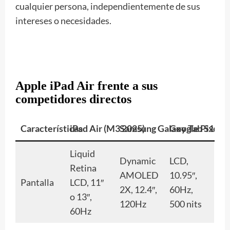
cualquier persona, independientemente de sus
intereses o necesidades.
Apple iPad Air frente a sus
competidores directos
Características
iPad Air (M3 2025)
Samsung Galaxy Tab S10+
Google Pixel T
Liquid
Dynamic
LCD,
Retina
AMOLED
10.95″,
Pantalla
LCD, 11″
2X, 12.4″,
60Hz,
o 13″,
120Hz
500 nits
60Hz