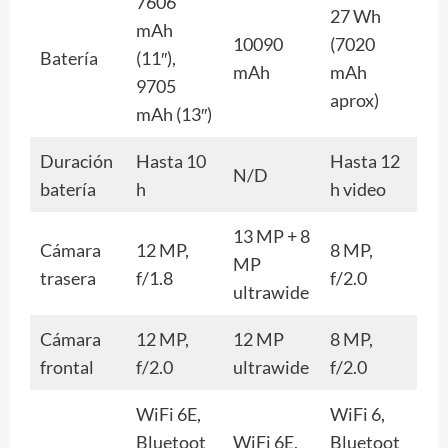
7606
27 Wh
mAh
10090
(7020
Batería
(11″),
mAh
mAh
9705
aprox)
mAh (13″)
Duración
Hasta 10
Hasta 12
N/D
batería
h
h video
13 MP + 8
Cámara
12 MP,
8 MP,
MP
trasera
f/1.8
f/2.0
ultrawide
Cámara
12 MP,
12 MP
8 MP,
frontal
f/2.0
ultrawide
f/2.0
WiFi 6E,
WiFi 6,
Bluetoot
WiFi 6E,
Bluetoot