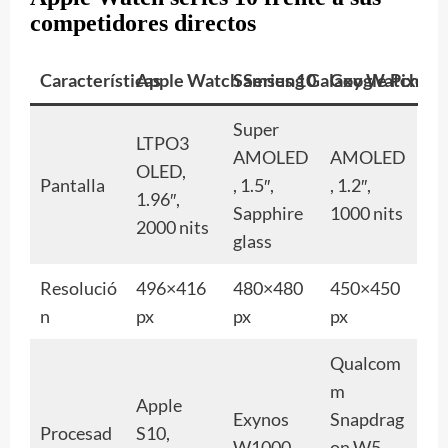
competidores directos
Características
Apple Watch Series 10
Samsung Galaxy Watch 7
Google Pixel 
Super
LTPO3
AMOLED
AMOLED
OLED,
Pantalla
, 1.5″,
, 1.2″,
1.96″,
Sapphire
1000 nits
2000 nits
glass
Resolució
496×416
480×480
450×450
n
px
px
px
Qualcom
m
Apple
Exynos
Snapdrag
Procesad
S10,
W1000,
on W5