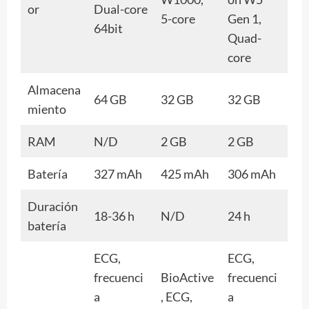
or
Dual-core
5-core
Gen 1,
64bit
Quad-
core
Almacena
64 GB
32 GB
32 GB
miento
RAM
N/D
2 GB
2 GB
Batería
327 mAh
425 mAh
306 mAh
Duración
18-36 h
N/D
24 h
batería
ECG,
ECG,
frecuenci
BioActive
frecuenci
a
, ECG,
a