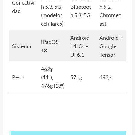
Conectivi
h 5.3, 5G
Bluetoot
h 5.2,
dad
(modelos
h 5.3, 5G
Chromec
celulares)
ast
Android
Android +
iPadOS
Sistema
14, One
Google
18
UI 6.1
Tensor
462g
Peso
(11″),
571g
493g
476g (13″)