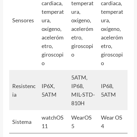
cardiaca,
temperat
cardiaca,
temperat
ura,
temperat
Sensores
ura,
oxígeno,
ura,
oxígeno,
aceleróm
oxígeno,
aceleróm
etro,
aceleróm
etro,
giroscopi
etro,
giroscopi
o
giroscopi
o
o
5ATM,
Resistenc
IP6X,
IP68,
IP68,
ia
5ATM
MIL-STD-
5ATM
810H
watchOS
WearOS
Wear OS
Sistema
11
5
4