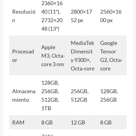
2360×16
Resolució
40 (11″),
2800×17
2560×16
n
2732×20
52 px
00 px
48 (13″)
MediaTek
Google
Apple
Procesad
Dimensit
Tensor
M3, Octa-
or
y 9300+,
G2, Octa-
core 3 nm
Octa-core
core
128GB,
Almacena
256GB,
256GB,
128GB,
miento
512GB,
512GB
256GB
1TB
RAM
8 GB
12 GB
8 GB