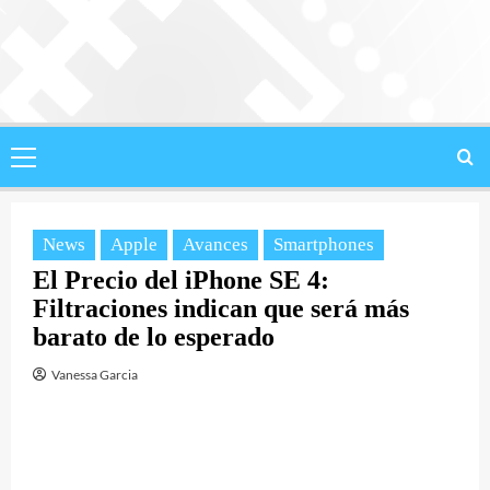
Saltar
al
contenido
Menú
principal
News
Apple
Avances
Smartphones
El Precio del iPhone SE 4:
Filtraciones indican que será más
barato de lo esperado
Vanessa Garcia