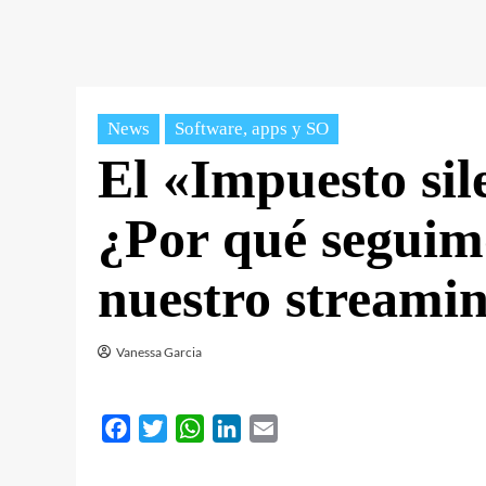
News
Software, apps y SO
El «Impuesto sil
¿Por qué seguim
nuestro streami
Vanessa Garcia
Facebook
Twitter
WhatsApp
LinkedIn
Email