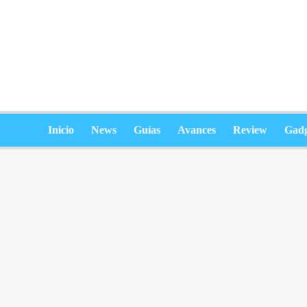
Saltar
al
contenido
Inicio
News
Guías
Avances
Review
Gadg