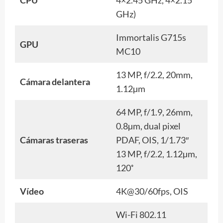
GHz)
Immortalis G715s
GPU
MC10
13 MP, f/2.2, 20mm,
Cámara delantera
1.12µm
64 MP, f/1.9, 26mm,
0.8µm, dual pixel
Cámaras traseras
PDAF, OIS, 1/1.73″
13 MP, f/2.2, 1.12µm,
120˚
Vídeo
4K@30/60fps, OIS
Wi-Fi 802.11