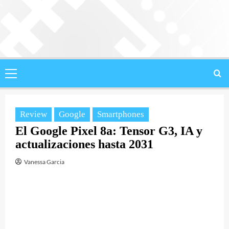
Saltar
al
contenido
Menú
principal
Review
Google
Smartphones
El Google Pixel 8a: Tensor G3, IA y
actualizaciones hasta 2031
Vanessa Garcia