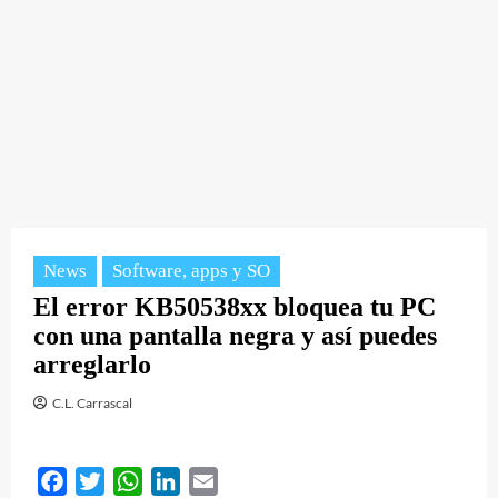
News
Software, apps y SO
El error KB50538xx bloquea tu PC
con una pantalla negra y así puedes
arreglarlo
C.L. Carrascal
Facebook
Twitter
WhatsApp
LinkedIn
Email