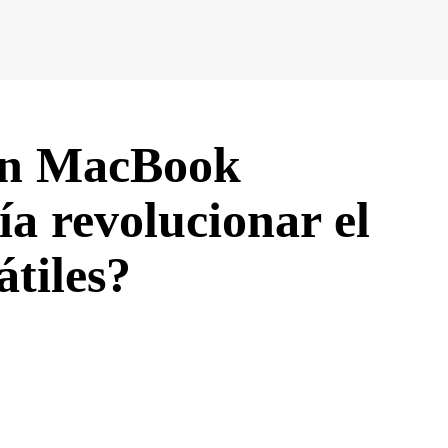
un MacBook
a revolucionar el
tiles?