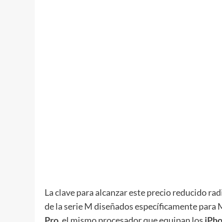
La clave para alcanzar este precio reducido radi
de la serie M diseñados específicamente para
Pro
, el mismo procesador que equipan los
iPho