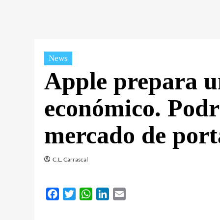
News
Apple prepara 
económico. Podrí
mercado de portá
C.L. Carrascal
Facebook
Twitter
WhatsApp
LinkedIn
Email