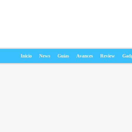
Saltar
al
contenido
Inicio
News
Guías
Avances
Review
Gadg