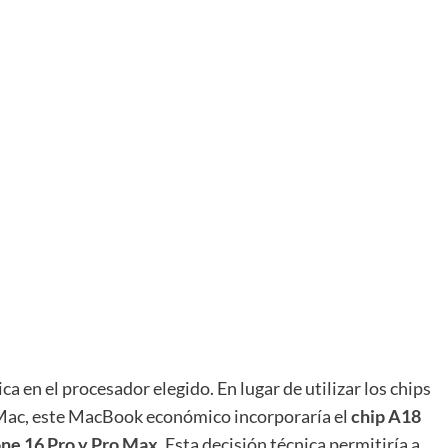
ca en el procesador elegido. En lugar de utilizar los chips
 Mac, este MacBook económico incorporaría el
chip A18
ne 16 Pro y Pro Max
. Esta decisión técnica permitiría a